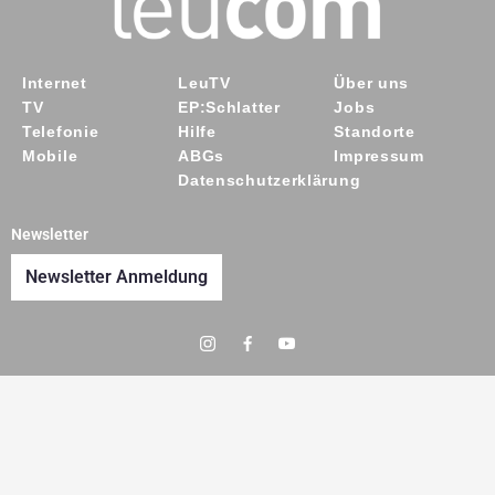
Internet
LeuTV
Über uns
TV
EP:Schlatter
Jobs
Telefonie
Hilfe
Standorte
Mobile
ABGs
Impressum
Datenschutzerklärung
Newsletter
Newsletter Anmeldung
Y
o
u
t
u
b
e