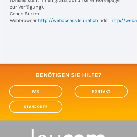
(Dieses steht Ihnen gratis auf unserer Homepage
zur Verfügung).
Geben Sie im
Webbrowser
http://webaccess.leunet.ch
oder
http://weba
BENÖTIGEN SIE HILFE?
FAQ
KONTAKT
STANDORTE