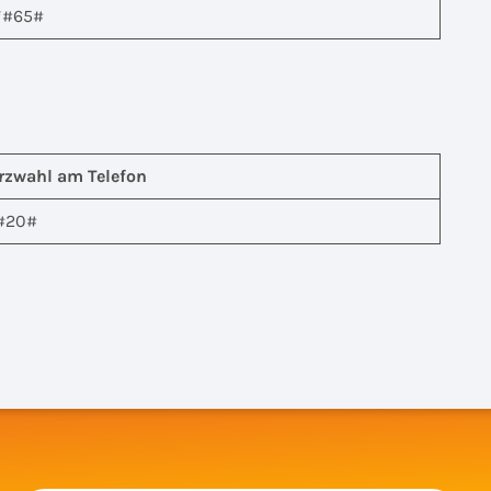
*#65#
rzwahl am Telefon
#20#