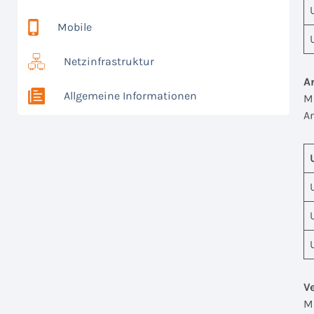
Mobile
Netzinfrastruktur
A
Allgemeine Informationen
M
An
V
M