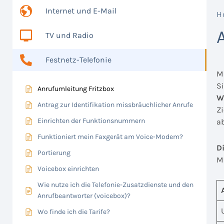
Internet und E-Mail
H
TV und Radio
Festnetz-Telefonie
M
Si
Anrufumleitung Fritzbox
W
Antrag zur Identifikation missbräuchlicher Anrufe
Z
Einrichten der Funktionsnummern
a
Funktioniert mein Faxgerät am Voice-Modem?
D
Portierung
M
Voicebox einrichten
Wie nutze ich die Telefonie-Zusatzdienste und den
Anrufbeantworter (voicebox)?
Wo finde ich die Tarife?