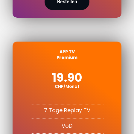
Bestellen
APP TV
Premium
19.90
CHF/Monat
7 Tage Replay TV
VoD