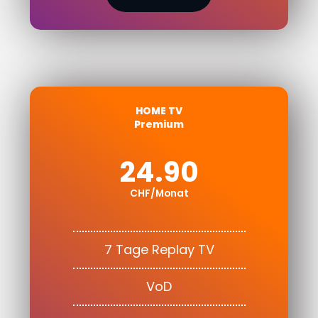
HOME TV
Premium
24.90
CHF/Monat
7 Tage Replay TV
VoD