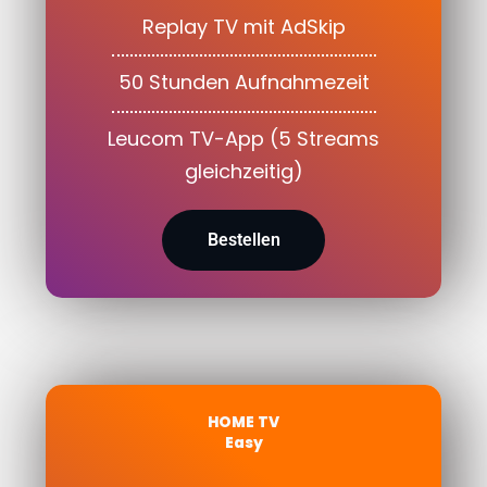
Replay TV mit AdSkip
50 Stunden Aufnahmezeit
Leucom TV-App (5 Streams
gleichzeitig)
Bestellen
HOME TV
Easy