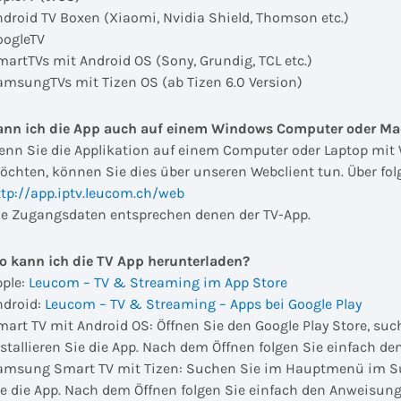
ndroid TV Boxen (Xiaomi, Nvidia Shield, Thomson etc.)
oogleTV
martTVs mit Android OS (Sony, Grundig, TCL etc.)
amsungTVs mit Tizen OS (ab Tizen 6.0 Version)
ann ich die App auch auf einem Windows Computer oder M
enn Sie die Applikation auf einem Computer oder Laptop mi
öchten, können Sie dies über unseren Webclient tun. Über fol
ttp://app.iptv.leucom.ch/web
ie Zugangsdaten entsprechen denen der TV-App.
o kann ich die TV App herunterladen?
ple:
Leucom – TV & Streaming im App Store
ndroid:
Leucom – TV & Streaming – Apps bei Google Play
mart TV mit Android OS: Öffnen Sie den Google Play Store, s
nstallieren Sie die App. Nach dem Öffnen folgen Sie einfach 
amsung Smart TV mit Tizen: Suchen Sie im Hauptmenü im Suc
ie die App. Nach dem Öffnen folgen Sie einfach den Anweisun