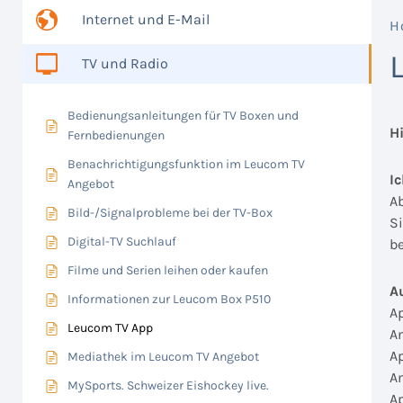
Internet und E-Mail
H
TV und Radio
Bedienungsanleitungen für TV Boxen und
H
Fernbedienungen
Benachrichtigungsfunktion im Leucom TV
I
Angebot
A
Bild-/Signalprobleme bei der TV-Box
S
Digital-TV Suchlauf
b
Filme und Serien leihen oder kaufen
A
Informationen zur Leucom Box P510
A
Leucom TV App
A
A
Mediathek im Leucom TV Angebot
A
MySports. Schweizer Eishockey live.
A