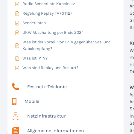
Radio Senderliste Kabelnetz
A
G
Regelung Replay TV (GT12)
S
Senderlisten
S
UKW Abschaltung per Ende 2024
Was ist der Vorteil von IPTV gegenüber Sat- und
K
Kabelempfang?
W
m
Was ist IPTV?
h
Was sind Replay und Restart?
D
Festnetz-Telefonie
W
Ap
Mobile
A
S
Netzinfrastruktur
i
S
S
Allgemeine Informationen