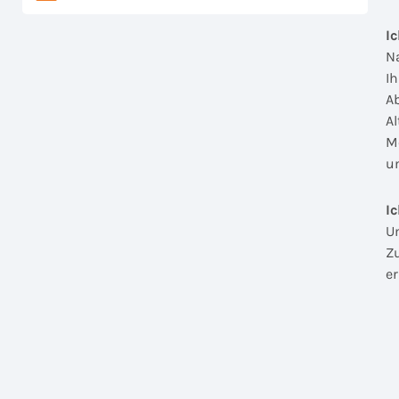
I
N
I
A
A
M
u
I
U
Z
e