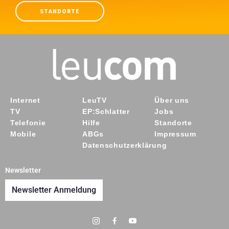
STANDORTE
Internet
LeuTV
Über uns
TV
EP:Schlatter
Jobs
Telefonie
Hilfe
Standorte
Mobile
ABGs
Impressum
Datenschutzerklärung
Newsletter
Newsletter Anmeldung
Y
o
u