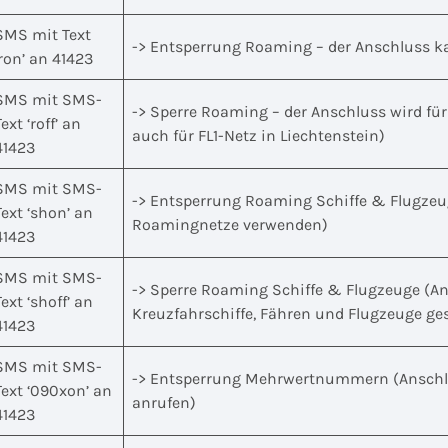
SMS mit Text
-> Entsperrung Roaming – der Anschluss k
‘ron’ an 41423
SMS mit SMS-
-> Sperre Roaming – der Anschluss wird für
Text ‘roff’ an
auch für FL1-Netz in Liechtenstein)
41423
SMS mit SMS-
-> Entsperrung Roaming Schiffe & Flugzeug
Text ‘shon’ an
Roamingnetze verwenden)
41423
SMS mit SMS-
-> Sperre Roaming Schiffe & Flugzeuge (Ans
Text ‘shoff’ an
Kreuzfahrschiffe, Fähren und Flugzeuge ges
41423
SMS mit SMS-
-> Entsperrung Mehrwertnummern (Anschl
Text ‘090xon’ an
anrufen)
41423