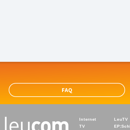
FAQ
Internet
LeuTV
TV
EP:Schl