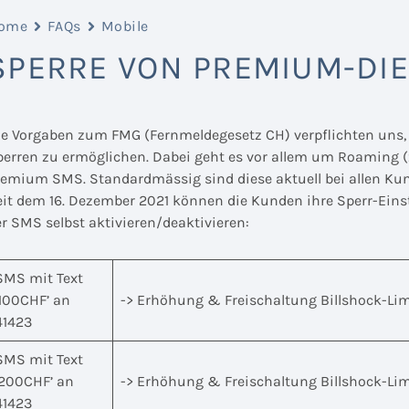
ome
FAQs
Mobile
SPERRE VON PREMIUM-DI
ie Vorgaben zum FMG (Fernmeldegesetz CH) verpflichten uns,
perren zu ermöglichen. Dabei geht es vor allem um Roaming
remium SMS. Standardmässig sind diese aktuell bei allen Kun
eit dem 16. Dezember 2021 können die Kunden ihre Sperr-Ein
r SMS selbst aktivieren/deaktivieren:
SMS mit Text
‘100CHF’ an
-> Erhöhung & Freischaltung Billshock-Li
41423
SMS mit Text
‘200CHF’ an
-> Erhöhung & Freischaltung Billshock-Li
41423