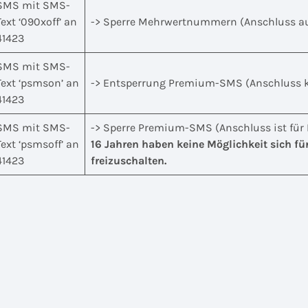
SMS mit SMS-
Text ‘090xoff’ an
-> Sperre Mehrwertnummern (Anschluss a
41423
SMS mit SMS-
Text ‘psmson’ an
-> Entsperrung Premium-SMS (Anschluss
41423
SMS mit SMS-
-> Sperre Premium-SMS (Anschluss ist fü
Text ‘psmsoff’ an
16 Jahren haben keine Möglichkeit sich
41423
freizuschalten.