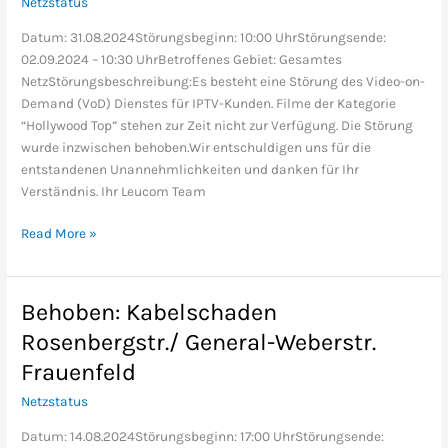
Netzstatus
VoD
Sortiment
Datum: 31.08.2024Störungsbeginn: 10:00 UhrStörungsende:
02.09.2024 – 10:30 UhrBetroffenes Gebiet: Gesamtes
NetzStörungsbeschreibung:Es besteht eine Störung des Video-on-
Demand (VoD) Dienstes für IPTV-Kunden. Filme der Kategorie
“Hollywood Top” stehen zur Zeit nicht zur Verfügung. Die Störung
wurde inzwischen behoben.Wir entschuldigen uns für die
entstandenen Unannehmlichkeiten und danken für Ihr
Verständnis. Ihr Leucom Team
Read More »
Behoben: Kabelschaden
Behoben:
Kabelschaden
Rosenbergstr./ General-Weberstr.
Rosenbergstr./
Frauenfeld
General-
Weberstr.
Netzstatus
Frauenfeld
Datum: 14.08.2024Störungsbeginn: 17:00 UhrStörungsende: