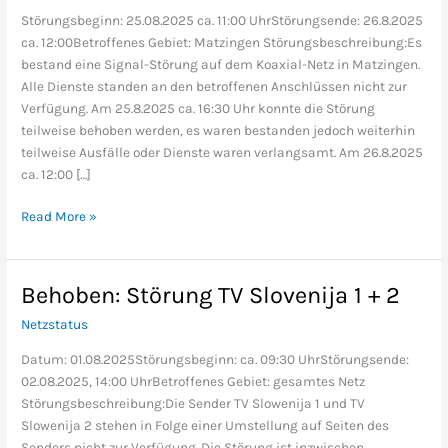
Matzingen
Störungsbeginn: 25.08.2025 ca. 11:00 UhrStörungsende: 26.8.2025
ca. 12:00Betroffenes Gebiet: Matzingen Störungsbeschreibung:Es
bestand eine Signal-Störung auf dem Koaxial-Netz in Matzingen.
Alle Dienste standen an den betroffenen Anschlüssen nicht zur
Verfügung. Am 25.8.2025 ca. 16:30 Uhr konnte die Störung
teilweise behoben werden, es waren bestanden jedoch weiterhin
teilweise Ausfälle oder Dienste waren verlangsamt. Am 26.8.2025
ca. 12:00 […]
Read More »
Behoben: Störung TV Slovenija 1 + 2
Behoben:
Störung
Netzstatus
TV
Slovenija
Datum: 01.08.2025Störungsbeginn: ca. 09:30 UhrStörungsende:
1
02.08.2025, 14:00 UhrBetroffenes Gebiet: gesamtes Netz
+
Störungsbeschreibung:Die Sender TV Slowenija 1 und TV
2
Slowenija 2 stehen in Folge einer Umstellung auf Seiten des
Senders nicht zur Verfügung. Die Störung ist inzwischen