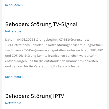
Read More »
Behoben: Störung TV-Signal
Behoben:
Störung
Netzstatus
TV-
Signal
Datum: 04.06.2025Störungsbeginn: 07:45Störungsende:
11:30Betroffenes Gebiet: alle Netze Störungsbeschreibung:Aktuell
sind diverse TV-Programme ausgefallen, unter anderem SRF, ARD
und ZDF. Die Störung konnte inzwischen behoben werden.Wir
entschuldigen uns für die entstandenen Unannehmlichkeiten
und danken für Ihr Verständnis. Ihr Leucom Team
Read More »
Behoben: Störung IPTV
Behoben:
Störung
Netzstatus
IPTV