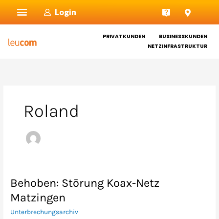
Zum
Login
Inhalt
springen
PRIVATKUNDEN
BUSINESSKUNDEN
NETZINFRASTRUKTUR
Roland
Behoben: Störung Koax-Netz
Behoben:
Störung
Matzingen
Koax-
Unterbrechungsarchiv
Netz