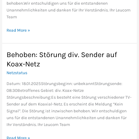
behoben.Wir entschuldigen uns für die entstandenen
Unannehmlichkeiten und danken für Ihr Verständnis. Ihr Leucom
Team
Read More »
Behoben: Störung div. Sender auf
Behoben:
Störung
Koax-Netz
div.
Netzstatus
Sender
auf
Datum: 18.01.2025Störungsbeginn: unbekanntStörungsende:
Koax-
08:30Betroffenes Gebiet: div. Koax-Netze
Netz
Störungsbeschreibung:Es besteht eine Störung verschiedener TV-
Sender auf dem Koaxial-Netz. Es erscheint die Meldung “Kein
Signal”. Die Störung ist inzwischen behoben. Wir entschuldigen
uns für die entstandenen Unannehmlichkeiten und danken für
Ihr Verständnis. Ihr Leucom Team
Read More »