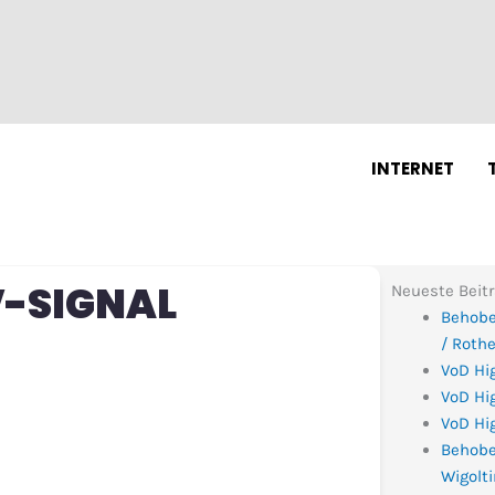
N
INTERNET
V-SIGNAL
Neueste Beit
Behobe
/ Roth
VoD Hi
VoD Hig
VoD Hig
Behobe
Wigolt