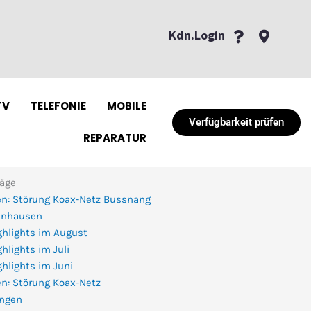
Kdn.Login
TV
TELEFONIE
MOBILE
Verfügbarkeit prüfen
REPARATUR
räge
n: Störung Koax-Netz Bussnang
enhausen
ghlights im August
hlights im Juli
hlights im Juni
n: Störung Koax-Netz
ingen