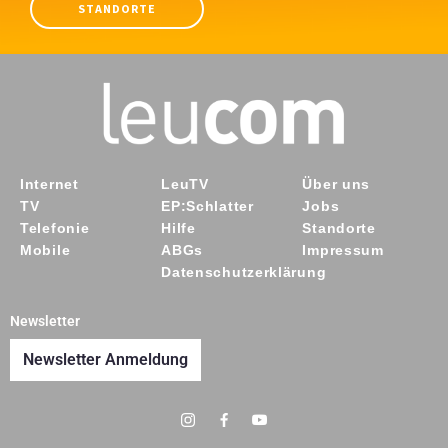
STANDORTE
Internet
LeuTV
Über uns
TV
EP:Schlatter
Jobs
Telefonie
Hilfe
Standorte
Mobile
ABGs
Impressum
Datenschutzerklärung
Newsletter
Newsletter Anmeldung
Y
o
u