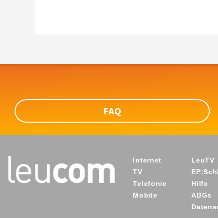
FAQ
Internet
LeuTV
TV
EP:Schl
Telefonie
Hilfe
Mobile
ABGs
Datens