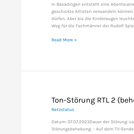
In Basadingen entsteht eine Abenteuerwe
geschickte Artisten verwandeln können. 
dürfen. Aber bis die Kinderaugen leuchte
Weg für die Fachmänner der Rudolf Spi
Read More »
Ton-Störung RTL 2 (be
Ton-
Störung
Netzstatus
RTL
2
Datum: 07.07.2023Dauer der Störung: ca.
(behoben)
Störungsbehebung: – Auf dem TV-Sender