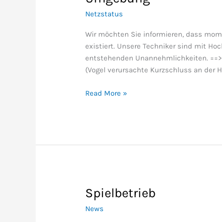
unserer
Netzstatus
Dienste
in
Wir möchten Sie informieren, dass mo
Wäldi
existiert. Unsere Techniker sind mit Ho
und
entstehenden Unannehmlichkeiten. ==> 
Umgebung
(Vogel verursachte Kurzschluss an der
Read More »
Spielbetrieb
Spielbetrieb
News