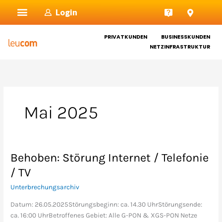
Zum
Login
Inhalt
springen
PRIVATKUNDEN
BUSINESSKUNDEN
NETZINFRASTRUKTUR
Mai 2025
Behoben: Störung Internet / Telefonie
Behoben:
Störung
/ TV
Internet
Unterbrechungsarchiv
/
Telefonie
Datum: 26.05.2025Störungsbeginn: ca. 14.30 UhrStörungsende:
/
ca. 16:00 UhrBetroffenes Gebiet: Alle G-PON & XGS-PON Netze
TV