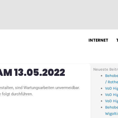
N
INTERNET
M 13.05.2022
Neueste Beit
Behobe
/ Roth
estalten, sind Wartungsarbeiten unvermeidbar.
VoD Hi
 folgt durchführen.
VoD Hig
VoD Hig
Behobe
Wigolt