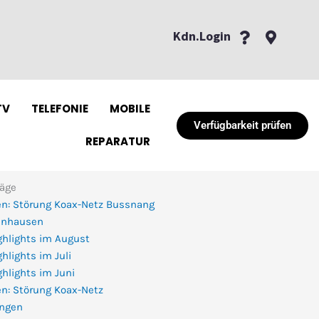
Kdn.Login
TV
TELEFONIE
MOBILE
Verfügbarkeit prüfen
REPARATUR
räge
n: Störung Koax-Netz Bussnang
enhausen
ghlights im August
hlights im Juli
hlights im Juni
n: Störung Koax-Netz
ingen