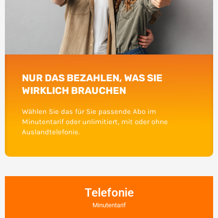
NUR DAS BEZAHLEN, WAS SIE
WIRKLICH BRAUCHEN​
Wählen Sie das für Sie passende Abo im
Minutentarif oder unlimitiert, mit oder ohne
Auslandtelefonie.
Telefonie
Minutentarif