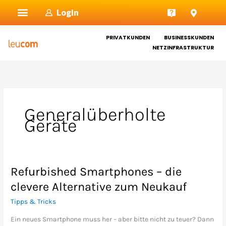
Zum
Login
Inhalt
springen
PRIVATKUNDEN
BUSINESSKUNDEN
NETZINFRASTRUKTUR
Generalüberholte
Geräte
Refurbished Smartphones – die
Refurbished
Smartphones
clevere Alternative zum Neukauf
–
Tipps & Tricks
die
clevere
Ein neues Smartphone muss her – aber bitte nicht zu teuer? Dann
Alternative