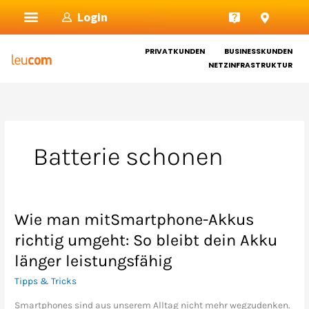
Zum
Login
Inhalt
springen
PRIVATKUNDEN
BUSINESSKUNDEN
NETZINFRASTRUKTUR
Batterie schonen
Wie man mitSmartphone-Akkus
Wie
man
richtig umgeht: So bleibt dein Akku
mitSmartphone-
länger leistungsfähig
Akkus
richtig
Tipps & Tricks
umgeht:
Smartphones sind aus unserem Alltag nicht mehr wegzudenken.
So