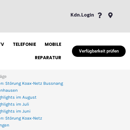
Kdn.Login
TV
TELEFONIE
MOBILE
Verfügbarkeit prüfen
REPARATUR
räge
n: Störung Koax-Netz Bussnang
enhausen
ghlights im August
hlights im Juli
hlights im Juni
n: Störung Koax-Netz
ingen