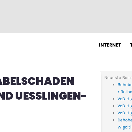
N
INTERNET
ABELSCHADEN
Neueste Beit
Behobe
D UESSLINGEN-
/ Roth
VoD Hi
VoD Hig
VoD Hig
Behobe
Wigolt