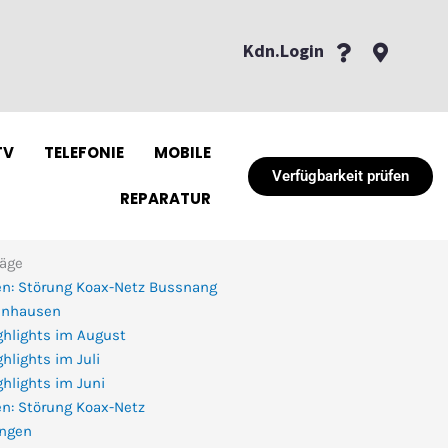
Kdn.Login
TV
TELEFONIE
MOBILE
Verfügbarkeit prüfen
REPARATUR
räge
n: Störung Koax-Netz Bussnang
enhausen
ghlights im August
hlights im Juli
hlights im Juni
n: Störung Koax-Netz
ingen