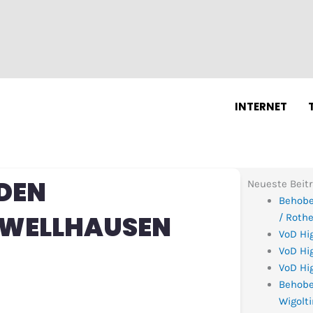
N
INTERNET
DEN
Neueste Beit
Behobe
-WELLHAUSEN
/ Roth
VoD Hi
VoD Hig
VoD Hig
Behobe
Wigolt