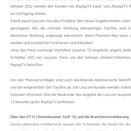
Oktober 2022 werden den Kunden mit „ReplayTV Easy“ und „ReplayTV Pre
zur Verfügung stehen.
Damit passt Leucom ihre Abo-Produkte den neuen Gegebenheiten unter
günstigeren Abo die normale Werbung überspringen möchte, wird kü
alternative Werbung angezeigt bekommen. Beim Premium-Abo kann d
werden und zusätzliche Funktionen sind inkludiert.
„Was das Preis-Leistungs-Verhältnis unseres TV-Angebots angeht, bleib
Schlatter, CEO von Leucom. Denn von den höheren Urheber-Gebühren, 
ReplayTV betroffen.
Von den Preisaufschlägen sind auch bestehende Abonnemente betroffe
und der eingesetzten Set-Top-Box ab. Die Leucom-Kunden werden indivi
Optionen informiert. Wer als Neukunde das Angebot der Leucom ausprob
12 Monaten gratis ReplayTV profitieren.
Über den GT12 (Gemeinsamer Tarif 12) und die Branchenvereinbarung
Gemäss geltendem Urheberrecht müssen alle TV-Anbieter die Sender für die zei