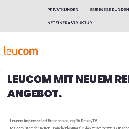
Zum
PRIVATKUNDEN
BUSINESSKUNDE
Inhalt
springen
NETZINFRASTRUKTUR
LEUCOM MIT NEUEM R
ANGEBOT.
Leucom implementiert Branchenlösung für ReplayTV
Mit dem Start der neuen Branchenlösung für das zeitversetzte Fernseh