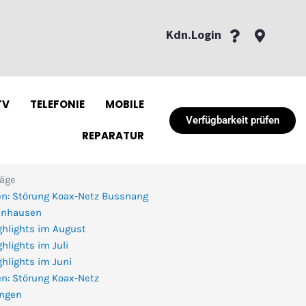
Kdn.Login
TV
TELEFONIE
MOBILE
Verfügbarkeit prüfen
REPARATUR
räge
n: Störung Koax-Netz Bussnang
enhausen
ghlights im August
hlights im Juli
hlights im Juni
n: Störung Koax-Netz
ingen