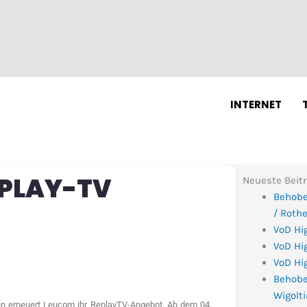
N
INTERNET
EPLAY-TV
Neueste Beit
Behobe
/ Roth
VoD Hi
VoD Hig
VoD Hig
Behobe
Wigolt
en erneuert Leucom ihr ReplayTV-Angebot. Ab dem 04.