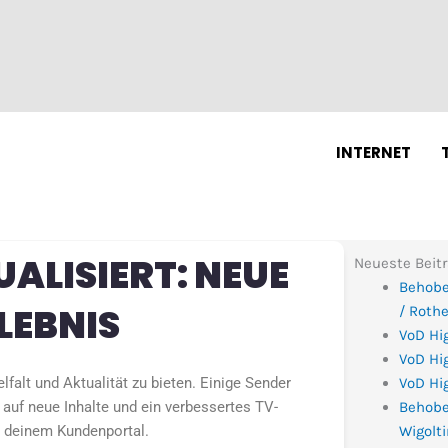
N
INTERNET
UALISIERT: NEUE
Neueste Beit
Behobe
LEBNIS
/ Roth
VoD Hi
VoD Hig
lfalt und Aktualität zu bieten. Einige Sender
VoD Hig
 auf neue Inhalte und ein verbessertes TV-
Behobe
in deinem Kundenportal.
Wigolt