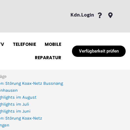
Kdn.Login
TV
TELEFONIE
MOBILE
Verfügbarkeit prüfen
REPARATUR
räge
n: Störung Koax-Netz Bussnang
enhausen
ghlights im August
hlights im Juli
hlights im Juni
n: Störung Koax-Netz
ingen