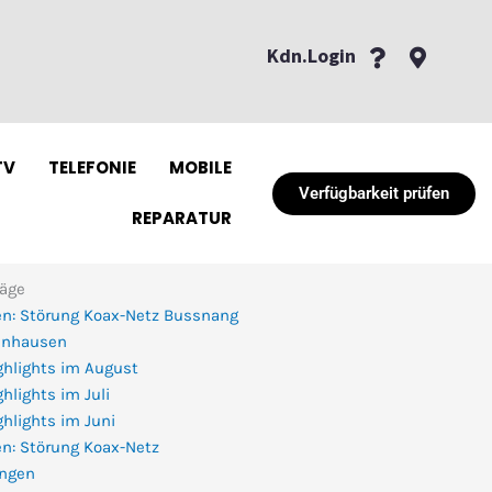
Kdn.Login
TV
TELEFONIE
MOBILE
Verfügbarkeit prüfen
REPARATUR
räge
n: Störung Koax-Netz Bussnang
enhausen
ghlights im August
hlights im Juli
hlights im Juni
n: Störung Koax-Netz
ingen