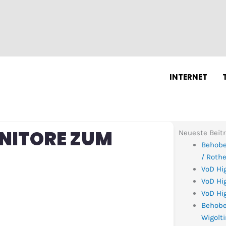
N
INTERNET
NITORE ZUM
Neueste Beit
Behobe
/ Roth
VoD Hi
VoD Hig
VoD Hig
Behobe
Wigolt