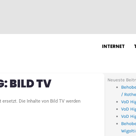
N
INTERNET
 BILD TV
Neueste Beit
Behobe
/ Roth
t ersetzt. Die Inhalte von Bild TV werden
VoD Hi
VoD Hig
VoD Hig
Behobe
Wigolt