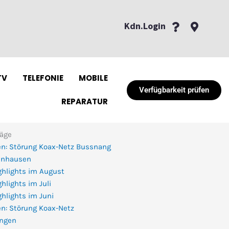
Kdn.Login
TV
TELEFONIE
MOBILE
Verfügbarkeit prüfen
REPARATUR
räge
n: Störung Koax-Netz Bussnang
enhausen
ghlights im August
hlights im Juli
hlights im Juni
n: Störung Koax-Netz
ingen