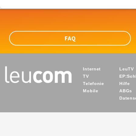
FAQ
Internet
LeuTV
TV
EP:Schl
Telefonie
Hilfe
Mobile
ABGs
Datens