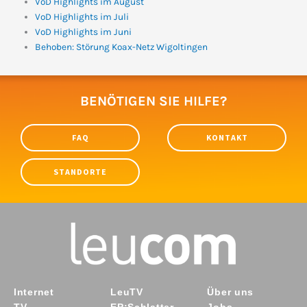
VoD Highlights im August
VoD Highlights im Juli
VoD Highlights im Juni
Behoben: Störung Koax-Netz Wigoltingen
BENÖTIGEN SIE HILFE?
FAQ
KONTAKT
STANDORTE
Internet
LeuTV
Über uns
TV
EP:Schlatter
Jobs