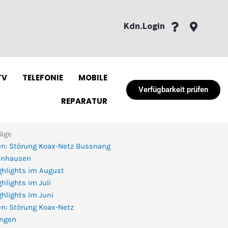
Kdn.Login
TV
TELEFONIE
MOBILE
Verfügbarkeit prüfen
REPARATUR
räge
n: Störung Koax-Netz Bussnang
enhausen
ghlights im August
hlights im Juli
hlights im Juni
n: Störung Koax-Netz
ingen