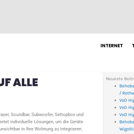
N
INTERNET
UF ALLE
Neueste Beit
Behobe
/ Roth
VoD Hi
VoD Hig
ayer, Soundbar, Subwoofer, Settopbox und
VoD Hig
ietet individuelle Lösungen, um die Geräte
Behobe
nsichtbar in Ihre Wohnung zu integrieren.
Wigolt