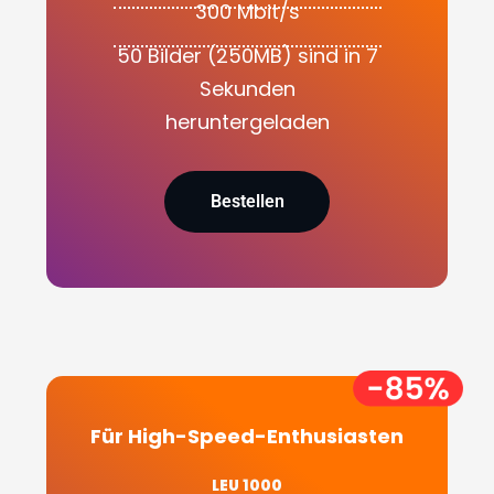
300 Mbit/s
50 Bilder (250MB) sind in 7
Sekunden
heruntergeladen
Bestellen
Für High-Speed-Enthusiasten
LEU 1000