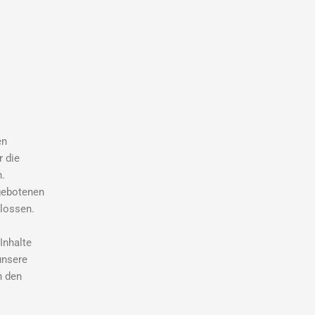
en
r die
n.
rgebotenen
hlossen.
Inhalte
unsere
h den