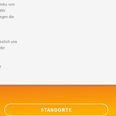
Links von
 Wir
gegen die
sslich uns
der
r
STANDORTE