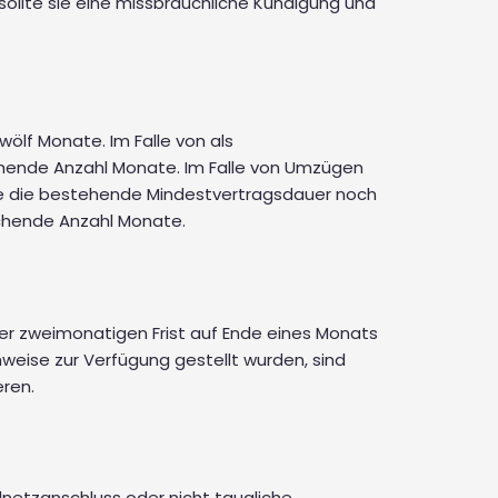
sollte sie eine missbräuchliche Kündigung und
ölf Monate. Im Falle von als
hende Anzahl Monate. Im Falle von Umzügen
te die bestehende Mindestvertragsdauer noch
echende Anzahl Monate.
ner zweimonatigen Frist auf Ende eines Monats
hweise zur Verfügung gestellt wurden, sind
eren.
elnetzanschluss oder nicht taugliche