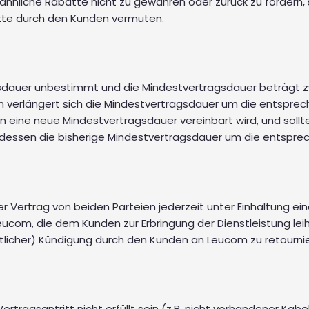
ähnliche Rabatte nicht zu gewähren oder zurück zu fordern, 
tte durch den Kunden vermuten.
agsdauer unbestimmt und die Mindestvertragsdauer beträgt zw
verlängert sich die Mindestvertragsdauer um die entsprec
 eine neue Mindestvertragsdauer vereinbart wird, und soll
attdessen die bisherige Mindestvertragsdauer um die entspr
 Vertrag von beiden Parteien jederzeit unter Einhaltung ei
eucom, die dem Kunden zur Erbringung der Dienstleistung lei
ntlicher) Kündigung durch den Kunden an Leucom zu retourni
rtragsantritt nicht erfüllt sein (z.B. nicht vorhandener Kab